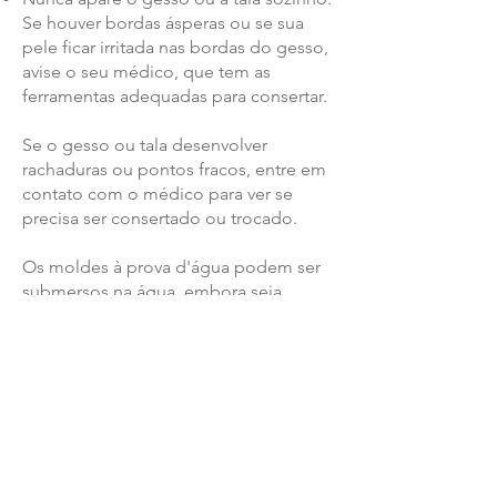
Se houver bordas ásperas ou se sua
pele ficar irritada nas bordas do gesso,
avise o seu médico, que tem as
ferramentas adequadas para consertar.
Se o gesso ou tala desenvolver
rachaduras ou pontos fracos, entre em
contato com o médico para ver se
precisa ser consertado ou trocado.
Os moldes à prova d'água podem ser
submersos na água, embora seja
melhor evitar a água de lagos, rios e
oceanos porque sua pele pode ficar
irritada se sujeira ou areia entrarem no
molde.
Siga estas regras adicionais para cuidar
de seu gesso à prova d'água:
Quando entrar em contato com água